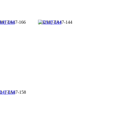
09) TA47-166
(36238) TA47-144
224) TA47-158