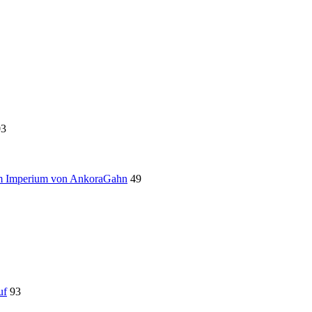
03
 im Imperium von AnkoraGahn
49
uf
93