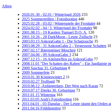
Alben
2026.01.30 - 02.01 | Winterjagd 2026
233
2025 Sommergrillen / Fotoshooting
446
2025.02.28 - 03.02 | Winterspiele der Frosttaler
44
2024.02.02 - 04 | 3. Winterjagd der Frosttaler
90
2001.08.15 - 19 Kaotien Tiamael D.O. A.
120
2001.10.26 - 28 DarkMoon - Letzte Zuflucht
23
2003.03.15 AnkoraGahn 1 - Die Schatzsuche
35
2003.08.29 - 31 AnkoraGahn 2 - Vergessene Schatten
1
2007.02.17 Bärensteiner Moschen
121
2007.04.06 - 09 AnkoraGahn 3
234
2007.12.15 - 16 Adelstreffen zu AnkoraGahn
77
2008.11.01 "Der Schatten des Raben" - Ein Jagdlarpie
2009 Saschas 31. Geburtstag
8
2009 Sommerfete
23
2010.01.30 Königswinter 2
11
2010.02.27 Trolljagd
78
2010.06.12 -Anfängerlarp- Der Weg nach Karan
72
2010.07.17 Dierks 30. Geburtstag
73
2011.01.15 Wintertag
163
2011.03.05 Andi's Fotoshooting
116
2011.04.01 - 03 Danglar - Der Letzte räumt den Orden a
2011.04.16 Frühlingsfest
33