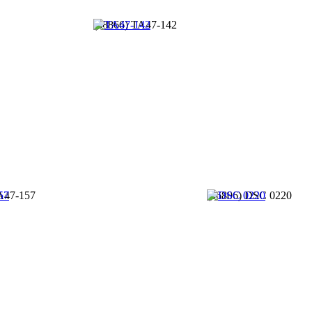
(38866) TA47-142
A47-157
(36806) DSC 0220