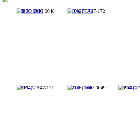
(42870) DSC 0048
(41092) TA47-172
(38194) TA47-171
(37323) DSC 0049
(36945) T