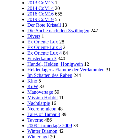
2013 CoM13
1
2014 CoM14
20
2016 CoM16
655
2019 CoM19
55
Der Rote Kristall
13
Die Suche nach den Zwillingen
247
Divers
1
Ex Oriente Lux
28
Ex Oriente Lux 3
2
Ex Oriente Lux 4
84
Finsterkamm 3
340
Handel, Helden, Honigwein
12
Heldenlager - Flamme der Verdammten
31
Im Schatten des Raben
244
Kino
5
KuW
33
Manövertage
59
Mission Hobbit
11
Nachtlarpie
16
Necronomicon
48
Tales of Tamar 3
89
Taverne
486
2009 Turniertage 2009
39
Winter Diamon
42
Winterjagd
20