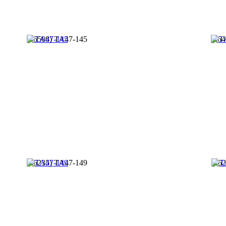
(36508) TA47-145
(364
(36235) TA47-149
(36