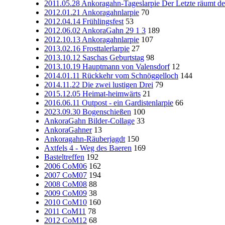
2011.05.28 Ankoragahn-Tageslarpie Der Letzte räumt d
2012.01.21 Ankoragahnlarpie
70
2012.04.14 Frühlingsfest
53
2012.06.02 AnkoraGahn 29 1 3
189
2012.10.13 Ankoragahnlarpie
107
2013.02.16 Frosttalerlarpie
27
2013.10.12 Saschas Geburtstag
98
2013.10.19 Hauptmann von Valensdorf
12
2014.01.11 Rückkehr vom Schnöggelloch
144
2014.11.22 Die zwei lustigen Drei
79
2015.12.05 Heimat-heimwärts
21
2016.06.11 Outpost - ein Gardistenlarpie
66
2023.09.30 Bogenschießen
100
AnkoraGahn Bilder-Collage
33
AnkoraGahner
13
Ankoragahn-Räuberjagdt
150
Axtfels 4 - Weg des Baeren
169
Basteltreffen
192
2006 CoM06
162
2007 CoM07
194
2008 CoM08
88
2009 CoM09
38
2010 CoM10
160
2011 CoM11
78
2012 CoM12
68